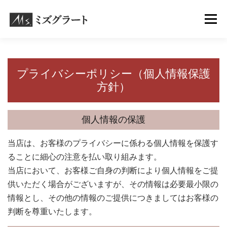
コ
メニュ
ン
テ
ン
ホーム
メニュー・料金
お客様の声
アクセス
ツ
プライバシーポリシー（個人情報保護
へ
方針）
ス
ご予約・お問い合わせ
よくある質問
スタッフ紹介
キ
ッ
個人情報の保護
プ
当店は、お客様のプライバシーに係わる個人情報を保護す
ることに細心の注意を払い取り組みます。
当店において、お客様ご自身の判断により個人情報をご提
供いただく場合がございますが、その情報は必要最小限の
情報とし、その他の情報のご提供につきましてはお客様の
判断を尊重いたします。